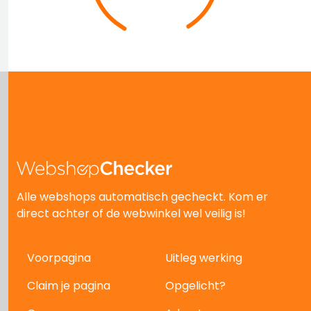
Alle webshops automatisch gecheckt. Kom er
direct achter of de webwinkel wel veilig is!
Voorpagina
Uitleg werking
Claim je pagina
Opgelicht?