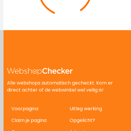
Alle webshops automatisch gecheckt. Kom er
direct achter of de webwinkel wel veilig is!
Voorpagina
Uitleg werking
Claim je pagina
Opgelicht?