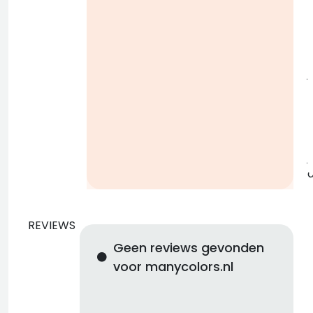
i
j
b
j
REVIEWS
Geen reviews gevonden
voor manycolors.nl