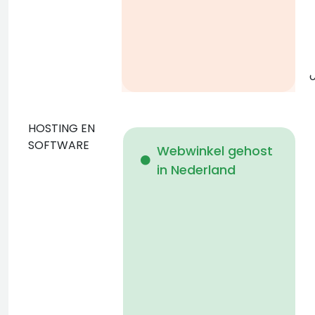
g
o
HOSTING EN
D
SOFTWARE
Webwinkel gehost
in Nederland
b
p
D