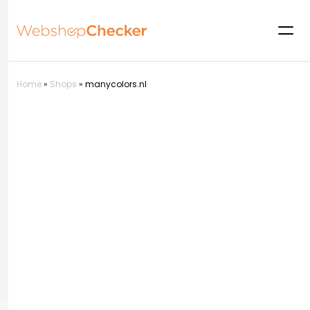
Home
»
Shops
»
manycolors.nl