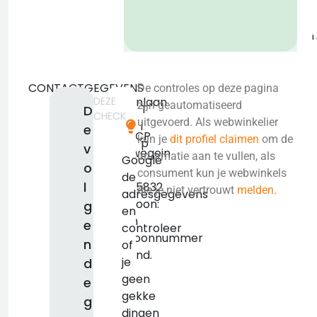
b
CONTACTGEGEVENS
De controles op deze pagina
DEZE
Bazuinlaan
zijn geautomatiseerd
T
D
CHECK
5
uitgevoerd. Als webwinkelier
i
e
3438CP
kun je
dit profiel claimen
om de
p
v
Nieuwegein
informatie aan te vullen, als
Google
o
KVK:
consument kun je webwinkels
de
l
55565832
die je niet vertrouwt
melden
.
adresgegevens
Telefoon:
g
en
Geen
e
controleer
telefoonnummer
n
of
bekend.
je
d
geen
e
gekke
g
dingen