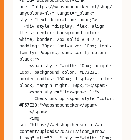
href="https://webshopchecker.nl/shop/m
anycolors-nl/" target="_blank" 
style="text-decoration: none;">

  <div style="display: flex; align-
items: center; background-color: 
white; border: 2px solid #F4F7F7; 
padding: 20px; font-size: 16px; font-
family: Poppins, sans-serif; color: 
black;">

    <span style="width: 10px; height: 
10px; background-color: #E73231; 
border-radius: 100px; display: inline-
block; margin-right: 10px;"></span>

    <span style="flex-grow: 1;">

      Check ons op <span style="color: 
#F57E20;">Webshopchecker</span>

    </span>

    <img 
src="https://webshopchecker.nl/wp-
content/uploads/2023/12/icon_arrow-
l.svg" alt="Pijl" style="width: 16px; 