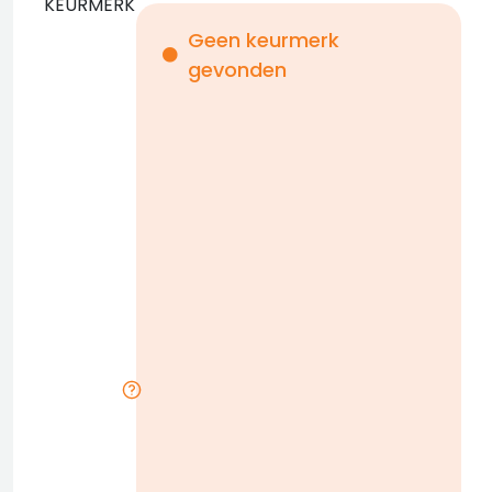
KEURMERK
Geen keurmerk
gevonden
i
n
b
D
w
n