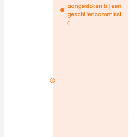
aangesloten bij een
i
geschillencommissi
e
n
b
D
l
j