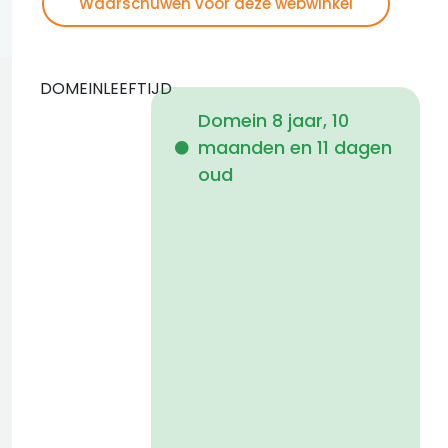
Waarschuwen voor deze webwinkel
DOMEINLEEFTIJD
Domein 8 jaar, 10
maanden en 11 dagen
i
oud
a
t
D