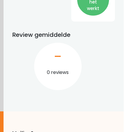
het
werkt
Review gemiddelde
–
0 reviews