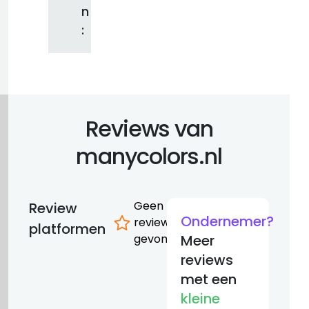
n
:
Reviews van
manycolors.nl
Geen
Review
Ondernemer?
reviews
platformen
gevonden
Meer
reviews
met een
kleine