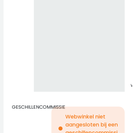
z
GESCHILLENCOMMISSIE
Webwinkel niet
aangesloten bij een
i
geschillencommissi