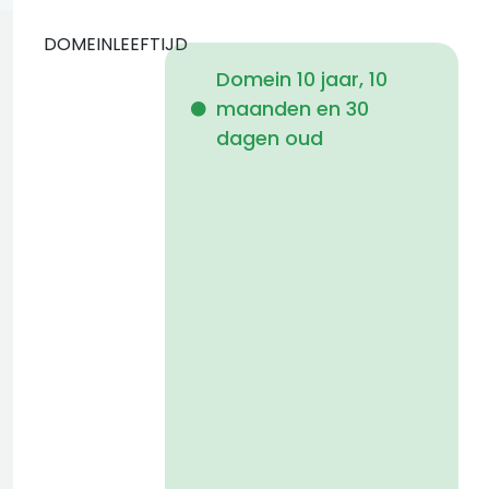
DOMEINLEEFTIJD
Domein 10 jaar, 10
maanden en 30
i
dagen oud
a
t
D