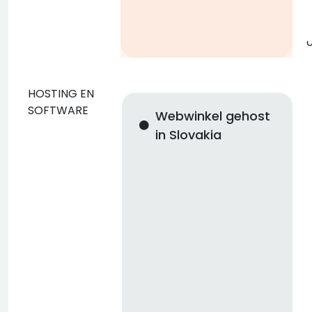
g
o
HOSTING EN
SOFTWARE
Webwinkel gehost
in Slovakia
n
i
n