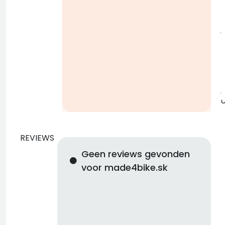
j
b
j
REVIEWS
Geen reviews gevonden
voor made4bike.sk
d