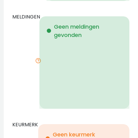
MELDINGEN
W
Geen meldingen
gevonden
i
KEURMERK
Geen keurmerk