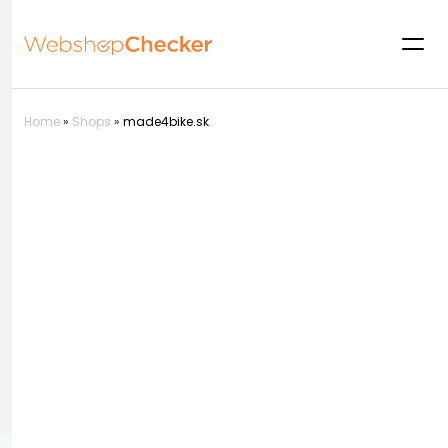
Home
»
Shops
»
made4bike.sk