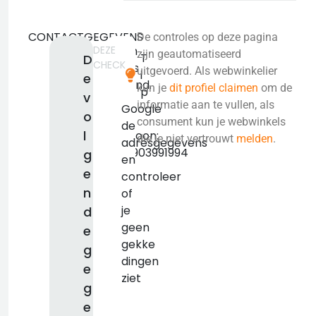
CONTACTGEGEVENS
De controles op deze pagina
DEZE
Geen
zijn geautomatiseerd
T
D
CHECK
adres
uitgevoerd. Als webwinkelier
i
e
bekend.
kun je
dit profiel claimen
om de
p
v
KVK:
informatie aan te vullen, als
Google
o
false
consument kun je webwinkels
de
l
Telefoon:
die je niet vertrouwt
melden
.
adresgegevens
+421903991994
g
en
e
controleer
n
of
je
d
geen
e
gekke
g
dingen
e
ziet
g
e