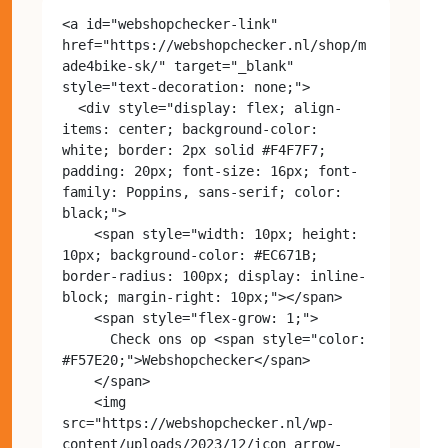
<a id="webshopchecker-link" 
href="https://webshopchecker.nl/shop/m
ade4bike-sk/" target="_blank" 
style="text-decoration: none;">

  <div style="display: flex; align-
items: center; background-color: 
white; border: 2px solid #F4F7F7; 
padding: 20px; font-size: 16px; font-
family: Poppins, sans-serif; color: 
black;">

    <span style="width: 10px; height: 
10px; background-color: #EC671B; 
border-radius: 100px; display: inline-
block; margin-right: 10px;"></span>

    <span style="flex-grow: 1;">

      Check ons op <span style="color: 
#F57E20;">Webshopchecker</span>

    </span>

    <img 
src="https://webshopchecker.nl/wp-
content/uploads/2023/12/icon_arrow-