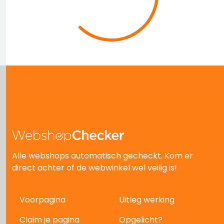
Alle webshops automatisch gecheckt. Kom er
direct achter of de webwinkel wel veilig is!
Voorpagina
Uitleg werking
Claim je pagina
Opgelicht?