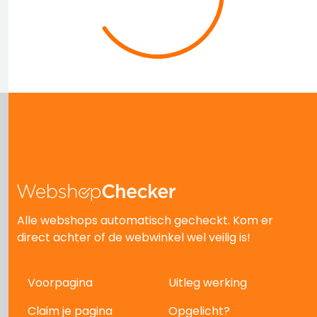
Alle webshops automatisch gecheckt. Kom er
direct achter of de webwinkel wel veilig is!
Voorpagina
Uitleg werking
Claim je pagina
Opgelicht?