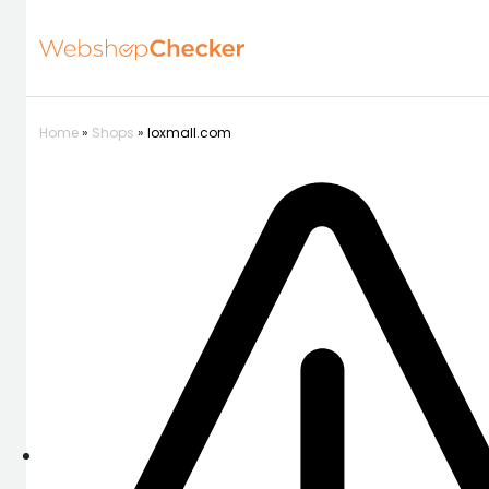
Home
»
Shops
»
loxmall.com