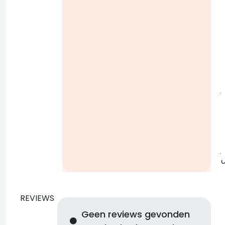
i
j
b
j
REVIEWS
Geen reviews gevonden