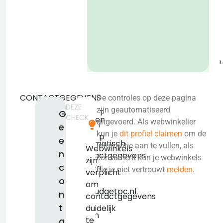
o
b
CONTACTGEGEVENS
De controles op deze pagina
DEZE
We
zijn geautomatiseerd
T
G
CHECK
konden
uitgevoerd. Als webwinkelier
i
e
niet
kun je
dit profiel claimen
om de
p
e
automatisch
informatie aan te vullen, als
Webwinkels
n
contactgegevens
consument kun je webwinkels
zijn
c
vinden
die je niet vertrouwt
melden
.
verplicht
voor
o
om
lowbudgetpc.nl.
n
contactgegevens
We
t
duidelijk
raden
te
a