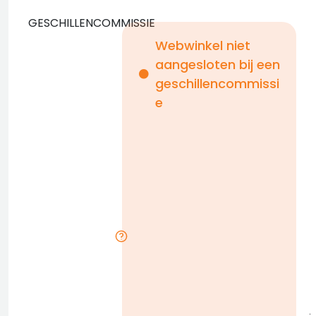
GESCHILLENCOMMISSIE
Webwinkel niet
aangesloten bij een
i
geschillencommissi
e
n
b
D
l
j