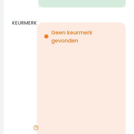
KEURMERK
Geen keurmerk
gevonden
i
n
b
D
w
n