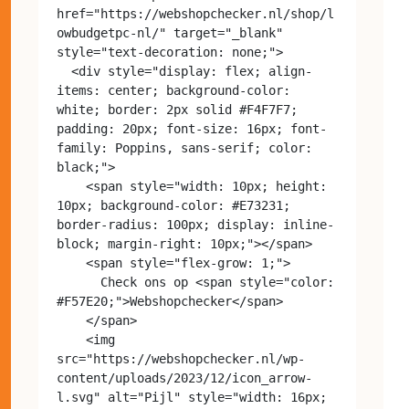
href="https://webshopchecker.nl/shop/l
owbudgetpc-nl/" target="_blank" 
style="text-decoration: none;">

  <div style="display: flex; align-
items: center; background-color: 
white; border: 2px solid #F4F7F7; 
padding: 20px; font-size: 16px; font-
family: Poppins, sans-serif; color: 
black;">

    <span style="width: 10px; height: 
10px; background-color: #E73231; 
border-radius: 100px; display: inline-
block; margin-right: 10px;"></span>

    <span style="flex-grow: 1;">

      Check ons op <span style="color: 
#F57E20;">Webshopchecker</span>

    </span>

    <img 
src="https://webshopchecker.nl/wp-
content/uploads/2023/12/icon_arrow-
l.svg" alt="Pijl" style="width: 16px; 