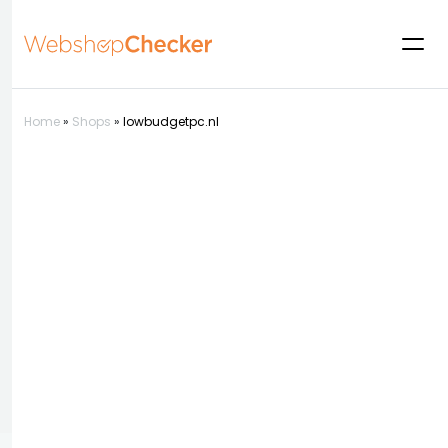
Home
»
Shops
»
lowbudgetpc.nl