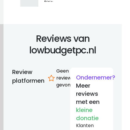
ziet.
Reviews van
lowbudgetpc.nl
Geen
Review
Ondernemer?
reviews
platformen
gevonden
Meer
reviews
met een
kleine
donatie
Klanten