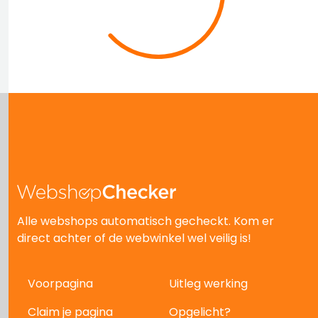
Alle webshops automatisch gecheckt. Kom er
direct achter of de webwinkel wel veilig is!
Voorpagina
Uitleg werking
Claim je pagina
Opgelicht?