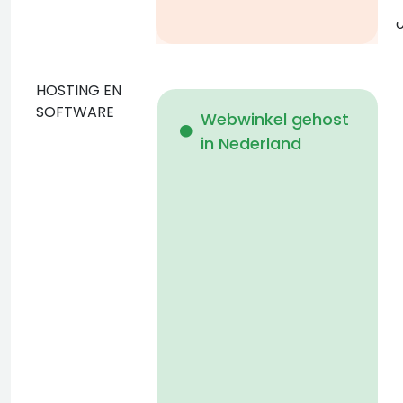
g
o
HOSTING EN
D
SOFTWARE
Webwinkel gehost
in Nederland
b
p
D
n