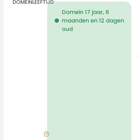
DOMEINLEEFTIJD
Domein 17 jaar, 6
maanden en 12 dagen
i
oud
j
a
t
D