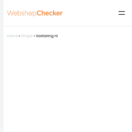
Home
»
Shops
»
liastaring.nl