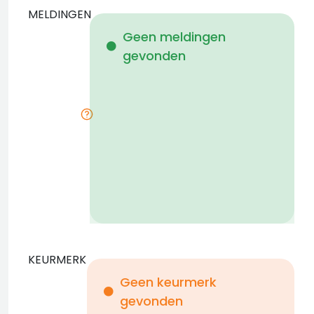
MELDINGEN
W
Geen meldingen
gevonden
i
KEURMERK
Geen keurmerk
gevonden
i