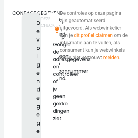
CONTACTGEGEVENS
De controles op deze pagina
DEZE
Geen
zijn geautomatiseerd
T
D
CHECK
adres
uitgevoerd. Als webwinkelier
i
e
bekend.
kun je
dit profiel claimen
om de
p
v
KVK:
informatie aan te vullen, als
Google
o
false
consument kun je webwinkels
de
l
Telefoon:
die je niet vertrouwt
melden
.
adresgegevens
Geen
g
en
telefoonnummer
e
controleer
bekend.
n
of
je
d
geen
e
gekke
g
dingen
e
ziet
g
e