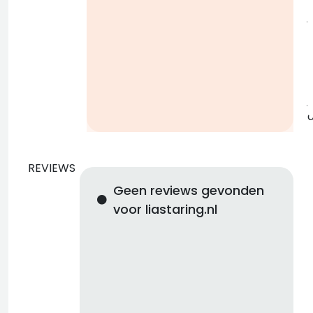
j
b
j
REVIEWS
Geen reviews gevonden
voor liastaring.nl
d