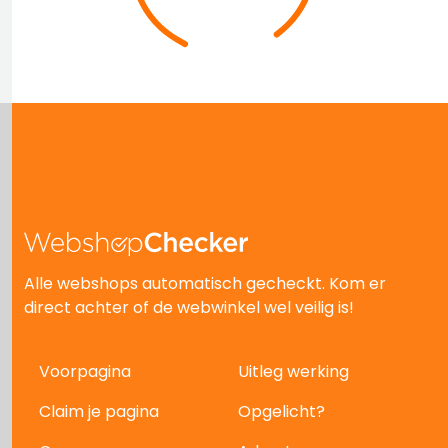
Alle webshops automatisch gecheckt. Kom er
direct achter of de webwinkel wel veilig is!
Voorpagina
Uitleg werking
Claim je pagina
Opgelicht?