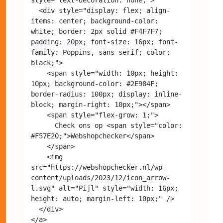
  <div style="display: flex; align-
items: center; background-color: 
white; border: 2px solid #F4F7F7; 
padding: 20px; font-size: 16px; font-
family: Poppins, sans-serif; color: 
black;">

    <span style="width: 10px; height: 
10px; background-color: #2E984F; 
border-radius: 100px; display: inline-
block; margin-right: 10px;"></span>

    <span style="flex-grow: 1;">

      Check ons op <span style="color: 
#F57E20;">Webshopchecker</span>

    </span>

    <img 
src="https://webshopchecker.nl/wp-
content/uploads/2023/12/icon_arrow-
l.svg" alt="Pijl" style="width: 16px; 
height: auto; margin-left: 10px;" />

  </div>
