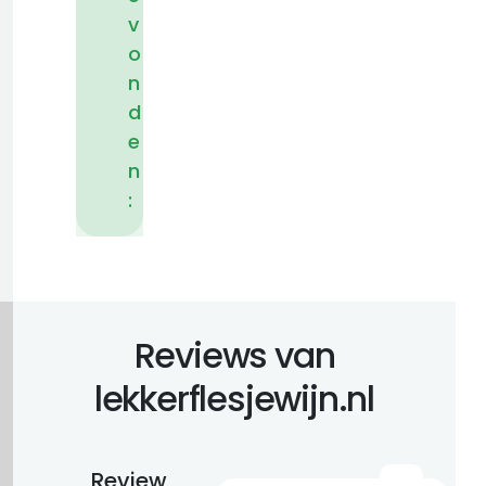
v
o
n
d
e
n
:
Reviews van
lekkerflesjewijn.nl
Review