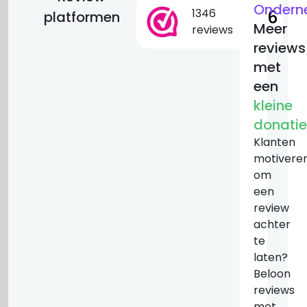
Ondern
1346
9.6
platformen
Meer
reviews
reviews
met
een
kleine
donatie
Klanten
motivere
om
een
review
achter
te
laten?
Beloon
reviews
met