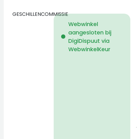
GESCHILLENCOMMISSIE
Webwinkel
aangesloten bij
b
DigiDispuut via
WebwinkelKeur
g
o
g
j