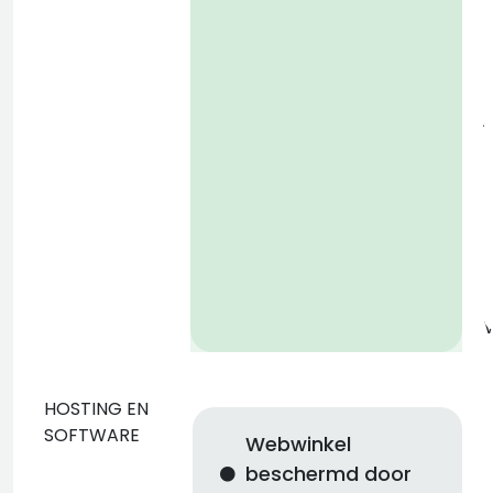
D
€
j
g
a
v
HOSTING EN
SOFTWARE
Webwinkel
l
beschermd door