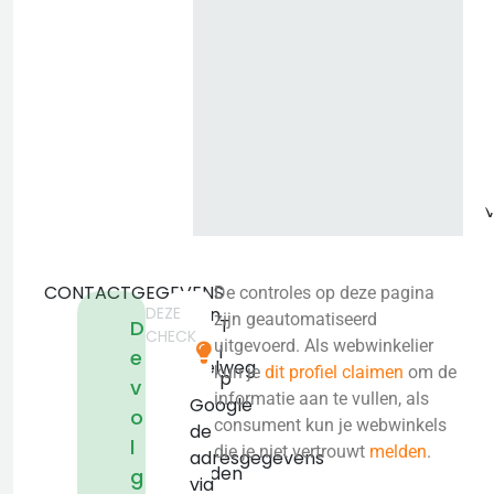
b
CONTACTGEGEVENS
De controles op deze pagina
DEZE
Simon
zijn geautomatiseerd
T
D
CHECK
van
uitgevoerd. Als webwinkelier
i
e
Capelweg
kun je
dit profiel claimen
om de
p
v
127
informatie aan te vullen, als
Google
o
2431
consument kun je webwinkels
de
l
AE
die je niet vertrouwt
melden
.
adresgegevens
Noorden
g
via