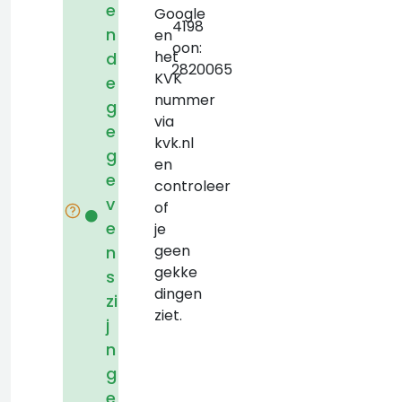
KVK:
e
Google
54284198
n
en
Telefoon:
het
d
+31172820065
KVK
e
nummer
g
via
e
kvk.nl
g
en
e
controleer
v
of
e
je
geen
n
gekke
s
dingen
zi
ziet.
j
n
g
e