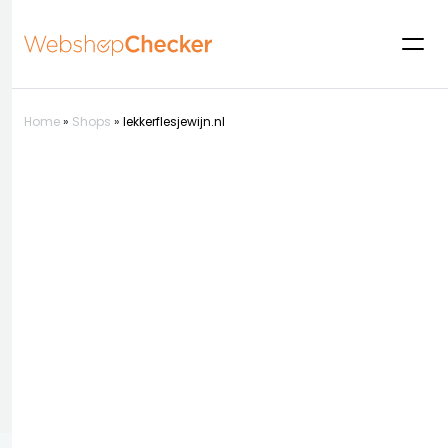
Home
»
Shops
»
lekkerflesjewijn.nl