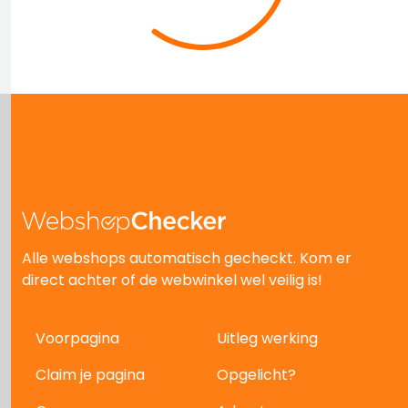
Alle webshops automatisch gecheckt. Kom er
direct achter of de webwinkel wel veilig is!
Voorpagina
Uitleg werking
Claim je pagina
Opgelicht?