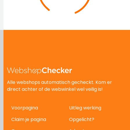
Alle webshops automatisch gecheckt. Kom er
direct achter of de webwinkel wel veilig is!
Voorpagina
Uitleg werking
Claim je pagina
Opgelicht?