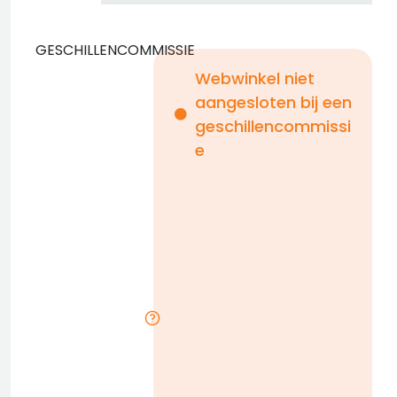
GESCHILLENCOMMISSIE
Webwinkel niet
aangesloten bij een
i
geschillencommissi
e
n
b
D
l