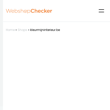
Home
»
Shops
»
kleurmijninterieur.be