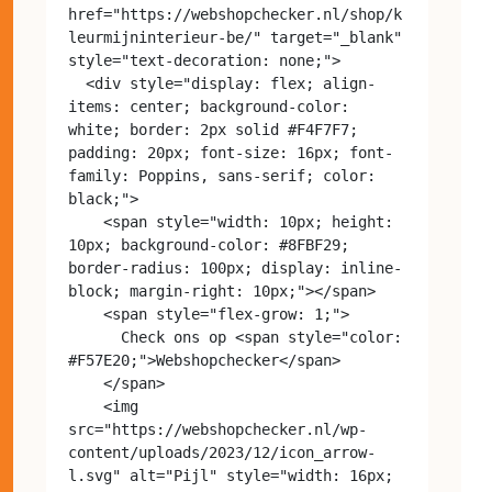
href="https://webshopchecker.nl/shop/k
leurmijninterieur-be/" target="_blank" 
style="text-decoration: none;">

  <div style="display: flex; align-
items: center; background-color: 
white; border: 2px solid #F4F7F7; 
padding: 20px; font-size: 16px; font-
family: Poppins, sans-serif; color: 
black;">

    <span style="width: 10px; height: 
10px; background-color: #8FBF29; 
border-radius: 100px; display: inline-
block; margin-right: 10px;"></span>

    <span style="flex-grow: 1;">

      Check ons op <span style="color: 
#F57E20;">Webshopchecker</span>

    </span>

    <img 
src="https://webshopchecker.nl/wp-
content/uploads/2023/12/icon_arrow-
l.svg" alt="Pijl" style="width: 16px; 