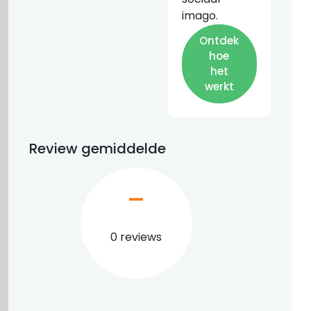
imago.
Ontdek
hoe
het
werkt
Review gemiddelde
–
0 reviews