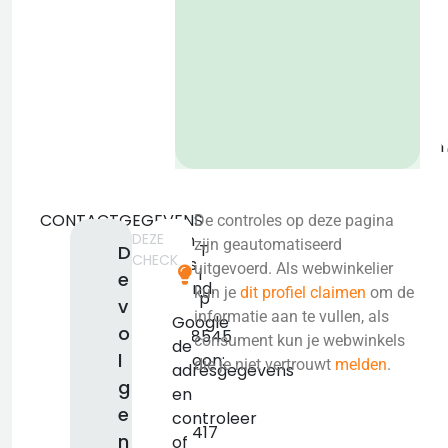
o
b
CONTACTGEGEVENS
De controles op deze pagina
DEZE
Geen
zijn geautomatiseerd
T
D
CHECK
adres
uitgevoerd. Als webwinkelier
i
e
bekend.
kun je
dit profiel claimen
om de
p
v
KVK:
informatie aan te vullen, als
Google
o
50028545
consument kun je webwinkels
de
l
Telefoon:
die je niet vertrouwt
melden
.
adresgegevens
31
g
en
40
e
controleer
2468417
n
of