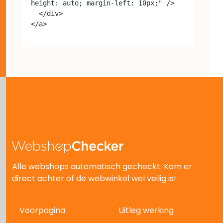
height: auto; margin-left: 10px;" />

  </div>

Alle webshops automatisch gecheckt. Kom er
direct achter of de webwinkel wel veilig is!
Voorpagina
Uitleg werking