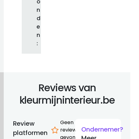
o
n
d
e
n
:
Reviews van
kleurmijninterieur.be
Geen
Review
Ondernemer?
reviews
platformen
gevonden
Meer