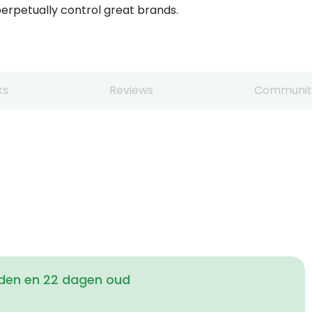
erpetually control great brands.
ks
Reviews
Communit
den en 22 dagen oud