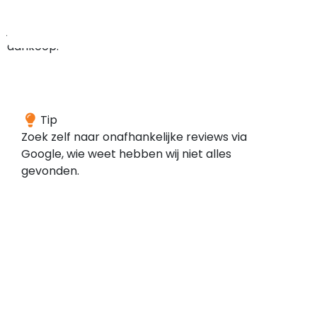
bij
je
aankoop.
We
Tip
konden
Zoek zelf naar onafhankelijke reviews via
geen
Google, wie weet hebben wij niet alles
reviews
gevonden.
vinden
voor
dit
domein
bij
de
door
ons
gescande