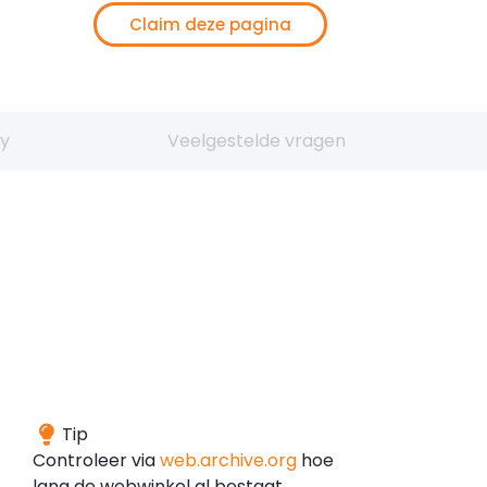
Claim deze pagina
y
Veelgestelde vragen
Het
Tip
domein
Controleer via
web.archive.org
hoe
is
lang de webwinkel al bestaat.