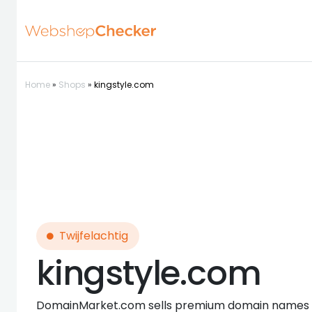
Home
»
Shops
»
kingstyle.com
Twijfelachtig
kingstyle.com
DomainMarket.com sells premium domain names to