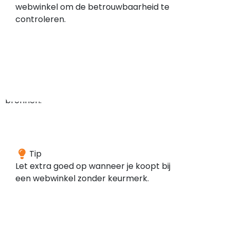
geen
webwinkel om de betrouwbaarheid te
meldingen
controleren.
gevonden
in
de
door
ons
gescande
bronnen.
Deze
Tip
webwinkel
Let extra goed op wanneer je koopt bij
is
een webwinkel zonder keurmerk.
volgens
onze
gegevens
niet