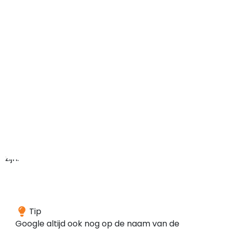
maar
het
domein
kan
in
het
verleden
ook
ergens
anders
voor
gebruikt
zijn.
Wij
Tip
hebben
Google altijd ook nog op de naam van de