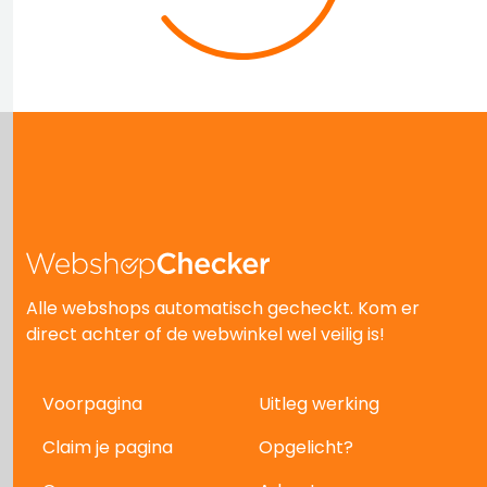
Alle webshops automatisch gecheckt. Kom er
direct achter of de webwinkel wel veilig is!
Voorpagina
Uitleg werking
Claim je pagina
Opgelicht?