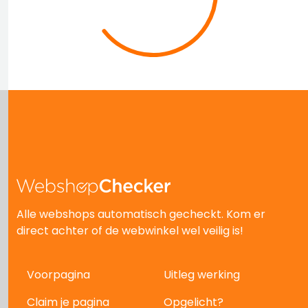
Alle webshops automatisch gecheckt. Kom er
direct achter of de webwinkel wel veilig is!
Voorpagina
Uitleg werking
Claim je pagina
Opgelicht?