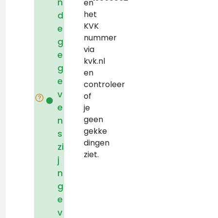
n
en
het
d
KVK
e
nummer
g
via
e
kvk.nl
g
en
e
controleer
v
of
e
je
geen
n
gekke
s
dingen
zi
ziet.
j
n
g
e
v