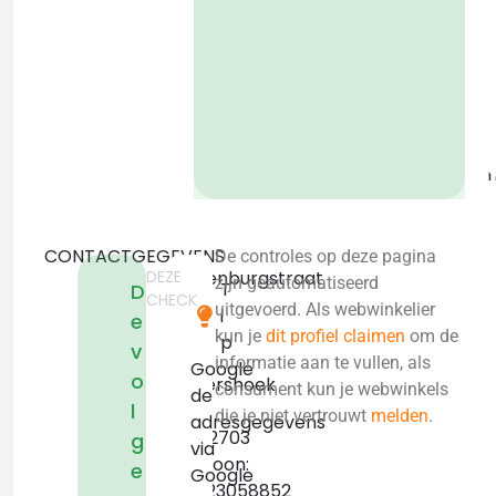
o
b
CONTACTGEGEVENS
De controles op deze pagina
DEZE
Rustenburgstraat
zijn geautomatiseerd
T
D
CHECK
27
uitgevoerd. Als webwinkelier
i
e
3297
kun je
dit profiel claimen
om de
p
v
LE
informatie aan te vullen, als
Google
o
Puttershoek
consument kun je webwinkels
de
l
KVK:
die je niet vertrouwt
melden
.
adresgegevens
24412703
g
via
Telefoon:
e
Google
+31623058852