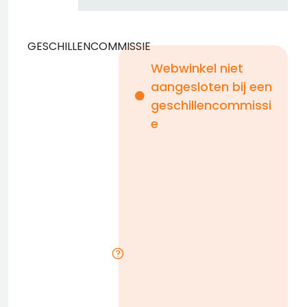
GESCHILLENCOMMISSIE
Webwinkel niet
aangesloten bij een
i
geschillencommissi
e
n
b
D
l