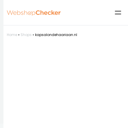
Home
»
Shops
»
kapsalondehaariaan.nl