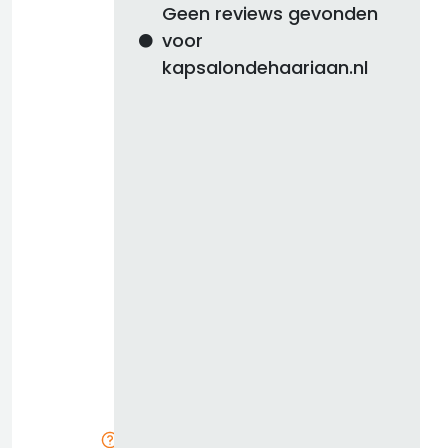
Geen reviews gevonden
voor
kapsalondehaariaan.nl
d
b
z
k