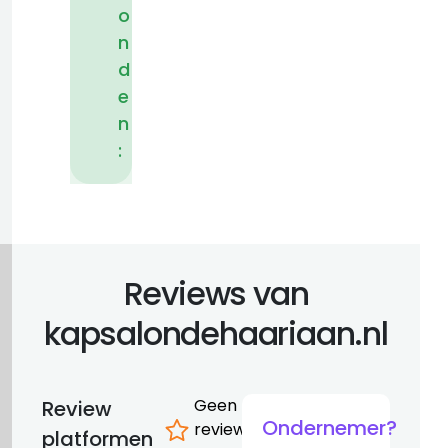
o
n
d
e
n
:
Reviews van
kapsalondehaariaan.nl
Geen
Review
Ondernemer?
reviews
platformen