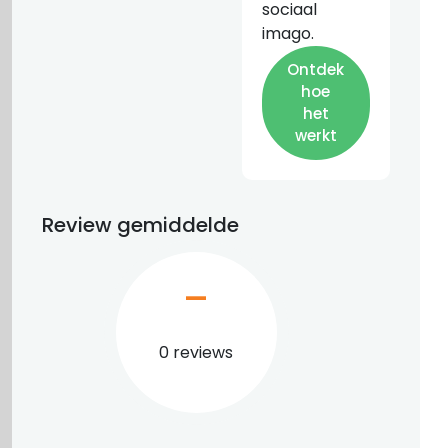
sociaal
imago.
Ontdek
hoe
het
werkt
Review gemiddelde
–
0 reviews