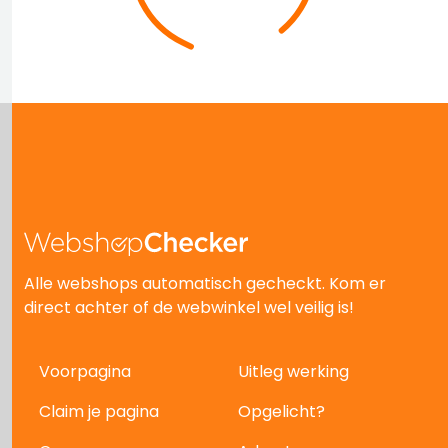
Alle webshops automatisch gecheckt. Kom er
direct achter of de webwinkel wel veilig is!
Voorpagina
Uitleg werking
Claim je pagina
Opgelicht?