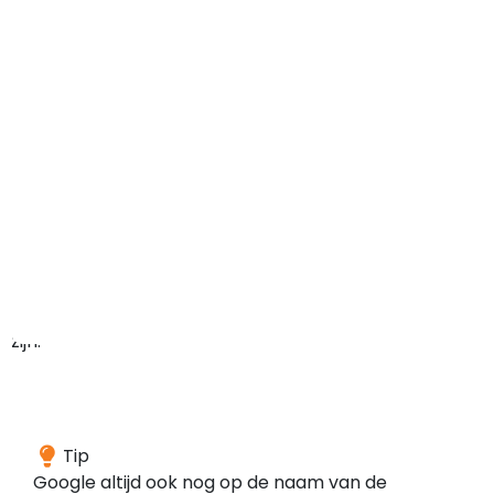
maar
het
domein
kan
in
het
verleden
ook
ergens
anders
voor
gebruikt
zijn.
Wij
Tip
hebben
Google altijd ook nog op de naam van de