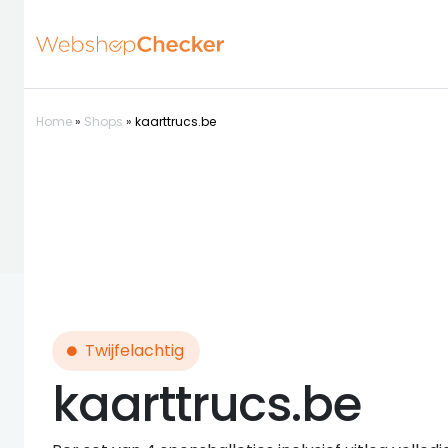
Home
»
Shops
»
kaarttrucs.be
Twijfelachtig
kaarttrucs.be