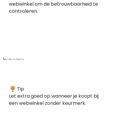
geen
webwinkel om de betrouwbaarheid te
meldingen
controleren.
gevonden
in
de
door
ons
gescande
bronnen.
Deze
Tip
webwinkel
Let extra goed op wanneer je koopt bij
is
een webwinkel zonder keurmerk.
volgens
onze
gegevens
niet