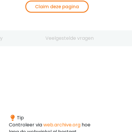
Claim deze pagina
y
Veelgestelde vragen
Het
Tip
domein
Controleer via
web.archive.org
hoe
is
lang de webwinkel al bestaat.