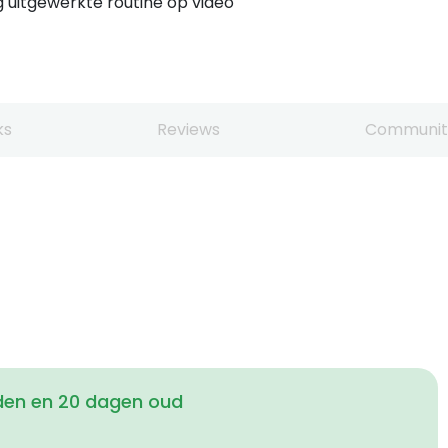
ig uitgewerkte routine op video
ks
Reviews
Communit
den en 20 dagen oud