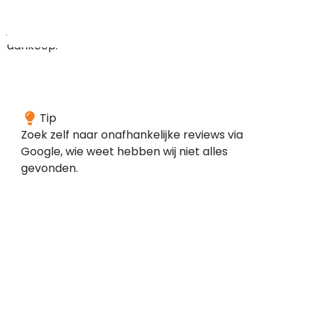
bij
je
aankoop.
We
Tip
konden
Zoek zelf naar onafhankelijke reviews via
geen
Google, wie weet hebben wij niet alles
reviews
gevonden.
vinden
voor
dit
domein
bij
de
door
ons
gescande