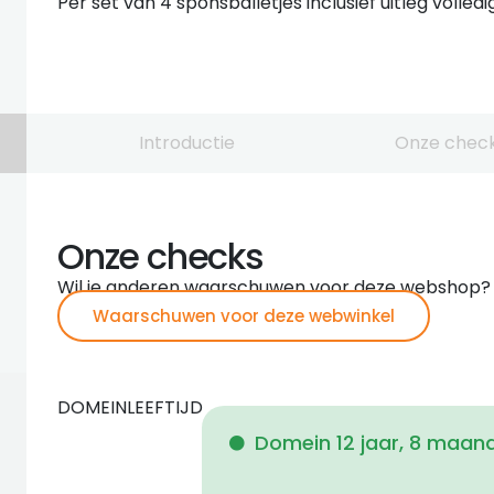
Per set van 4 sponsballetjes inclusief uitleg volled
Introductie
Onze chec
Onze checks
Wil je anderen waarschuwen voor deze webshop?
Waarschuwen voor deze webwinkel
DOMEINLEEFTIJD
Domein 12 jaar, 8 maan