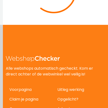
Alle webshops automatisch gecheckt. Kom er
direct achter of de webwinkel wel veilig is!
Voorpagina
Uitleg werking
Claim je pagina
Opgelicht?