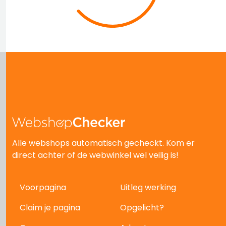
Alle webshops automatisch gecheckt. Kom er
direct achter of de webwinkel wel veilig is!
Voorpagina
Uitleg werking
Claim je pagina
Opgelicht?