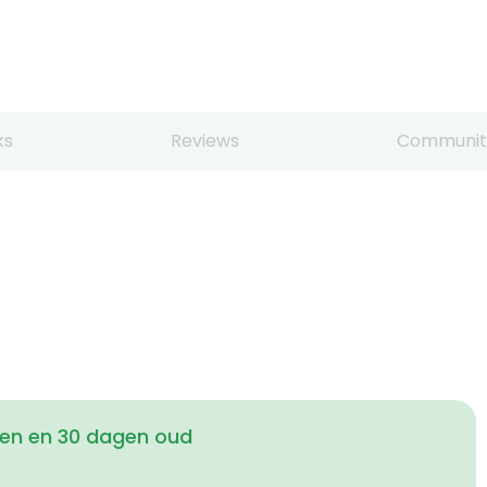
ks
Reviews
Communit
den en 30 dagen oud