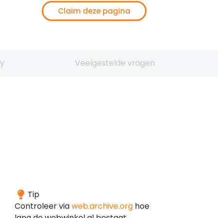
Claim deze pagina
y
Veelgestelde vragen
Het
Tip
domein
Controleer via
web.archive.org
hoe
is
lang de webwinkel al bestaat.