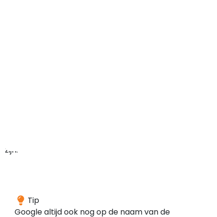
maar
het
domein
kan
in
het
verleden
ook
ergens
anders
voor
gebruikt
zijn.
Wij
Tip
hebben
Google altijd ook nog op de naam van de