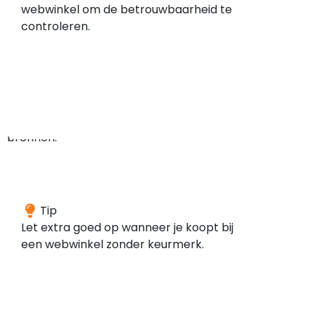
geen
webwinkel om de betrouwbaarheid te
meldingen
controleren.
gevonden
in
de
door
ons
gescande
bronnen.
Deze
Tip
webwinkel
Let extra goed op wanneer je koopt bij
is
een webwinkel zonder keurmerk.
volgens
onze
gegevens
niet