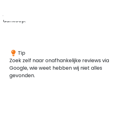
bij
je
aankoop.
We
Tip
konden
Zoek zelf naar onafhankelijke reviews via
geen
Google, wie weet hebben wij niet alles
reviews
gevonden.
vinden
voor
dit
domein
bij
de
door
ons
gescande