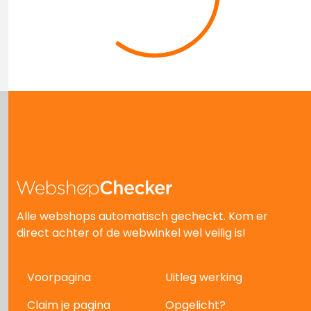
Alle webshops automatisch gecheckt. Kom er
direct achter of de webwinkel wel veilig is!
Voorpagina
Uitleg werking
Claim je pagina
Opgelicht?