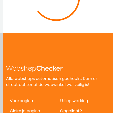
Alle webshops automatisch gecheckt. Kom er
direct achter of de webwinkel wel veilig is!
Voorpagina
Uitleg werking
Claim je pagina
Opgelicht?