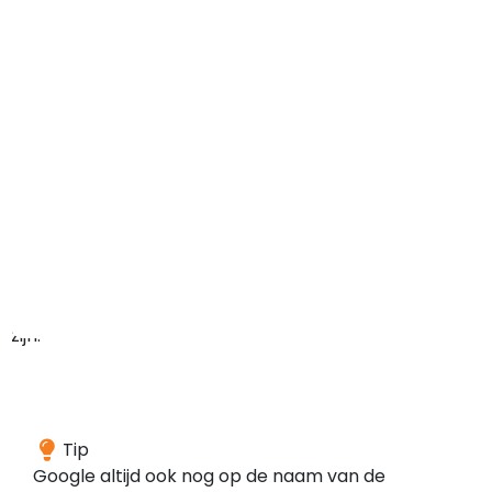
maar
het
domein
kan
in
het
verleden
ook
ergens
anders
voor
gebruikt
zijn.
Wij
Tip
hebben
Google altijd ook nog op de naam van de
geen