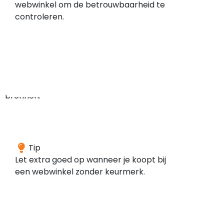
webwinkel om de betrouwbaarheid te
meldingen
controleren.
gevonden
in
de
door
ons
gescande
bronnen.
Deze
Tip
webwinkel
Let extra goed op wanneer je koopt bij
is
een webwinkel zonder keurmerk.
volgens
onze
gegevens
niet