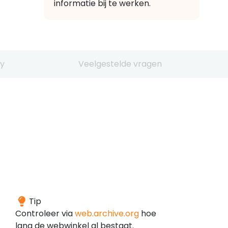
informatie bij te werken.
y
Veelgestelde vragen
Het
Tip
domein
Controleer via
web.archive.org
hoe
is
lang de webwinkel al bestaat.