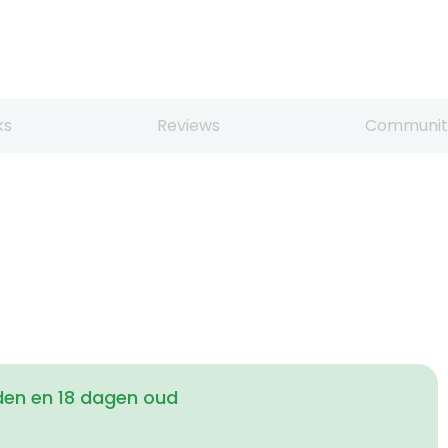
ks
Reviews
Communit
den en 18 dagen oud