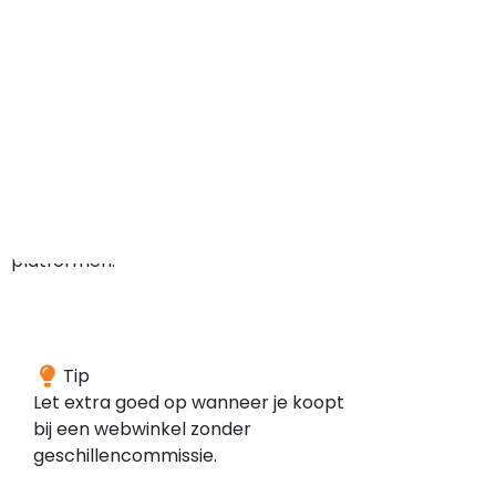
positieve
klanten.
De
reviews
zijn
verzameld
via
de
volgende
platformen:
Deze
Tip
webwinkel
Let extra goed op wanneer je koopt
is
bij een webwinkel zonder
volgens
geschillencommissie.
onze