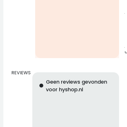
j
b
j
REVIEWS
Geen reviews gevonden
voor hyshop.nl
d