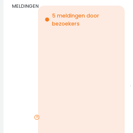
MELDINGEN
5 meldingen door
z
bezoekers
j
l