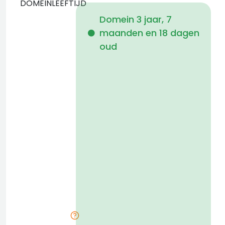
DOMEINLEEFTIJD
Domein 3 jaar, 7
maanden en 18 dagen
i
oud
a
t
D