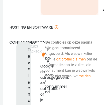
g
o
HOSTING EN SOFTWARE
CONTACTGEGEVENS
De controles op deze pagina
DEZE
Geen
zijn geautomatiseerd
T
D
CHECK
adres
uitgevoerd. Als webwinkelier
i
e
bekend.
kun je
dit profiel claimen
om de
p
v
KVK:
informatie aan te vullen, als
Google
o
false
consument kun je webwinkels
de
l
Telefoon:
die je niet vertrouwt
melden
.
adresgegevens
Geen
g
en
telefoonnummer
e
controleer
bekend.
n
of
je
d