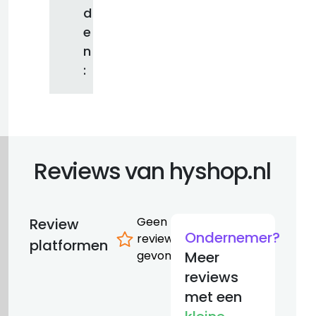
d
e
n
:
Reviews van hyshop.nl
Geen
Review
Ondernemer?
reviews
platformen
gevonden
Meer
reviews
met een