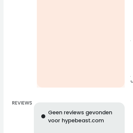
i
j
b
j
REVIEWS
Geen reviews gevonden
voor hypebeast.com