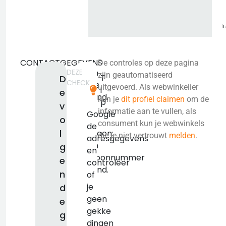
CONTACTGEGEVENS
De controles op deze pagina
DEZE
Geen
zijn geautomatiseerd
T
D
CHECK
adres
uitgevoerd. Als webwinkelier
i
e
bekend.
kun je
dit profiel claimen
om de
p
v
KVK:
informatie aan te vullen, als
Google
o
false
consument kun je webwinkels
de
l
Telefoon:
die je niet vertrouwt
melden
.
adresgegevens
Geen
g
en
telefoonnummer
e
controleer
bekend.
n
of
je
d
geen
e
gekke
g
dingen