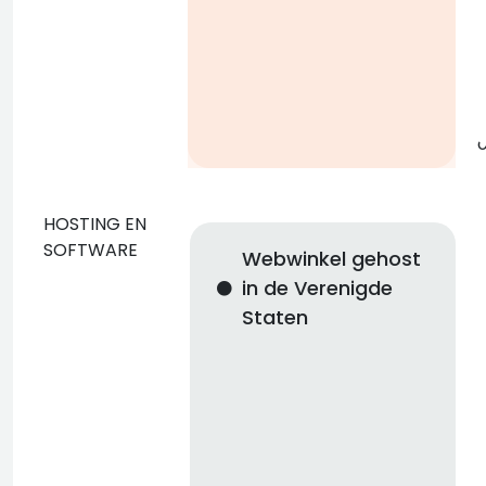
g
o
HOSTING EN
SOFTWARE
Webwinkel gehost
in de Verenigde
Staten
n
i