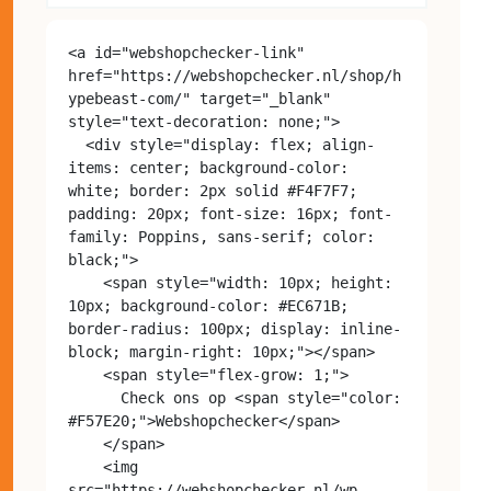
<a id="webshopchecker-link" 
href="https://webshopchecker.nl/shop/h
ypebeast-com/" target="_blank" 
style="text-decoration: none;">

  <div style="display: flex; align-
items: center; background-color: 
white; border: 2px solid #F4F7F7; 
padding: 20px; font-size: 16px; font-
family: Poppins, sans-serif; color: 
black;">

    <span style="width: 10px; height: 
10px; background-color: #EC671B; 
border-radius: 100px; display: inline-
block; margin-right: 10px;"></span>

    <span style="flex-grow: 1;">

      Check ons op <span style="color: 
#F57E20;">Webshopchecker</span>

    </span>

    <img 
src="https://webshopchecker.nl/wp-