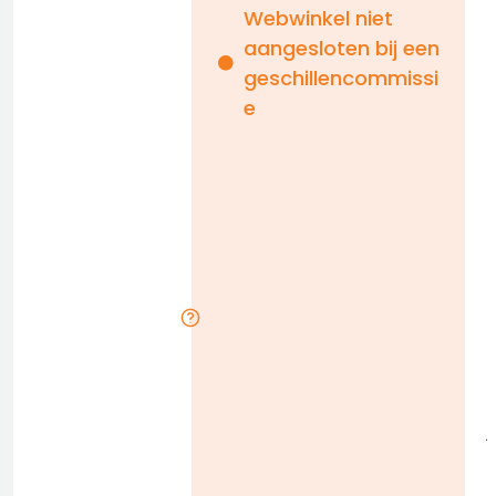
Webwinkel niet
aangesloten bij een
i
geschillencommissi
e
n
b
D
l
j