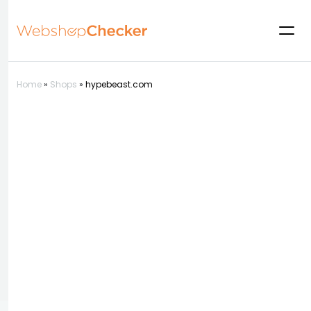
Home
»
Shops
»
hypebeast.com