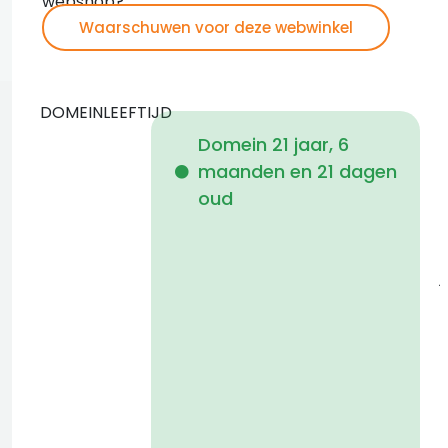
webshop?
Waarschuwen voor deze webwinkel
DOMEINLEEFTIJD
Domein 21 jaar, 6
maanden en 21 dagen
i
oud
1
j
a
t