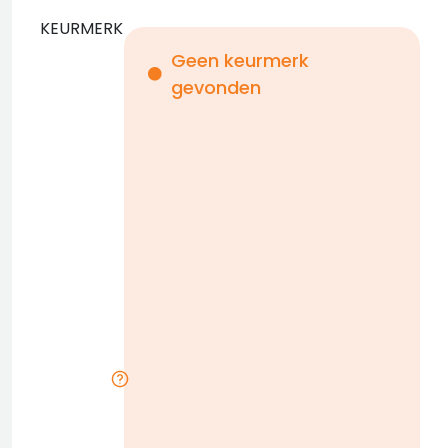
KEURMERK
Geen keurmerk
gevonden
i
n
b
D
w
n