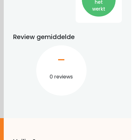
het
werkt
Review gemiddelde
–
0 reviews