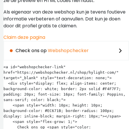
zie de preview en HTML codes hiernaast.
Als eigenaar van deze webshop kun je tevens foutieve
informatie verbeteren of aanvullen. Dat kun je doen
door dit profiel gratis te claimen.
Claim deze pagina
Check ons op
Webshopchecker
<a id="webshopchecker-link" 
href="https://webshopchecker.nl/shop/hylight-com/" 
target="_blank" style="text-decoration: none;">

  <div style="display: flex; align-items: center; 
background-color: white; border: 2px solid #F4F7F7; 
padding: 20px; font-size: 16px; font-family: Poppins, 
sans-serif; color: black;">

    <span style="width: 10px; height: 10px; 
background-color: #EC671B; border-radius: 100px; 
display: inline-block; margin-right: 10px;"></span>

    <span style="flex-grow: 1;">

      Check ons op <span style="color: 