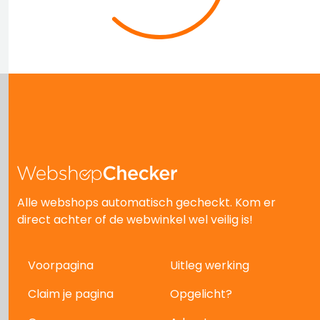
Alle webshops automatisch gecheckt. Kom er
direct achter of de webwinkel wel veilig is!
Voorpagina
Uitleg werking
Claim je pagina
Opgelicht?