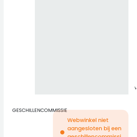
z
GESCHILLENCOMMISSIE
Webwinkel niet
aangesloten bij een
i
geschillencommissi