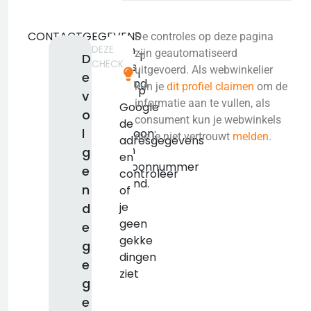
CONTACTGEGEVENS
De controles op deze pagina
DEZE
Geen
zijn geautomatiseerd
T
D
CHECK
adres
uitgevoerd. Als webwinkelier
i
e
bekend.
kun je
dit profiel claimen
om de
p
v
KVK:
informatie aan te vullen, als
Google
o
false
consument kun je webwinkels
de
l
Telefoon:
die je niet vertrouwt
melden
.
adresgegevens
Geen
g
en
telefoonnummer
e
controleer
bekend.
n
of
je
d
geen
e
gekke
g
dingen
e
ziet
g
e