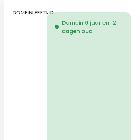
DOMEINLEEFTIJD
Domein 6 jaar en 12
dagen oud
i
j
a
t
D