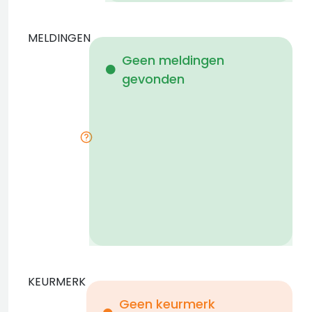
MELDINGEN
W
Geen meldingen
gevonden
i
KEURMERK
Geen keurmerk