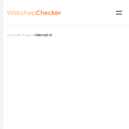
Home
»
Shops
»
Hikmat.nl