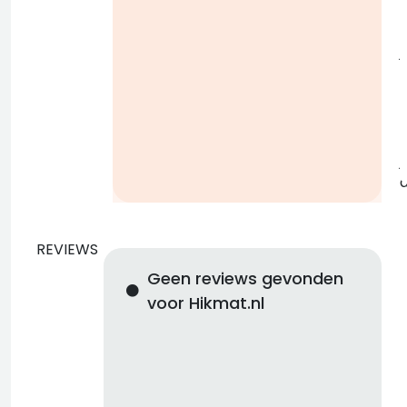
j
b
j
REVIEWS
Geen reviews gevonden
voor Hikmat.nl
d