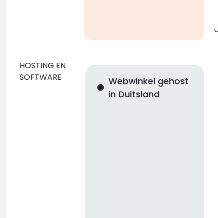
g
o
HOSTING EN
SOFTWARE
Webwinkel gehost
in Duitsland
n
i
n