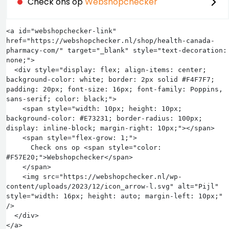
Check ons op
Webshopchecker
<a id="webshopchecker-link" 
href="https://webshopchecker.nl/shop/health-canada-
pharmacy-com/" target="_blank" style="text-decoration: 
none;">

  <div style="display: flex; align-items: center; 
background-color: white; border: 2px solid #F4F7F7; 
padding: 20px; font-size: 16px; font-family: Poppins, 
sans-serif; color: black;">

    <span style="width: 10px; height: 10px; 
background-color: #E73231; border-radius: 100px; 
display: inline-block; margin-right: 10px;"></span>

    <span style="flex-grow: 1;">

      Check ons op <span style="color: 
#F57E20;">Webshopchecker</span>

    </span>

    <img src="https://webshopchecker.nl/wp-
content/uploads/2023/12/icon_arrow-l.svg" alt="Pijl" 
style="width: 16px; height: auto; margin-left: 10px;" 
/>

  </div>
