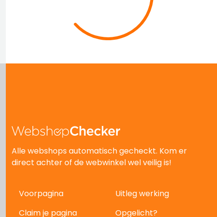
Alle webshops automatisch gecheckt. Kom er
direct achter of de webwinkel wel veilig is!
Voorpagina
Uitleg werking
Claim je pagina
Opgelicht?