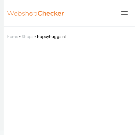
Home
»
Shops
»
happyhuggs.nl