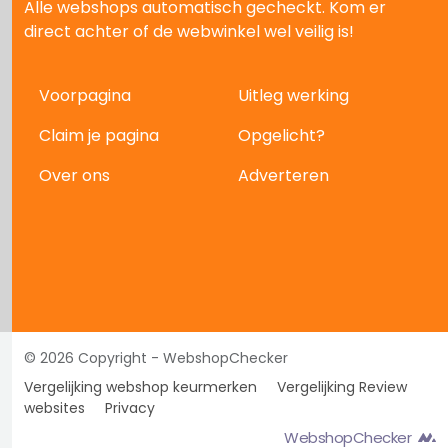
Alle webshops automatisch gecheckt. Kom er
direct achter of de webwinkel wel veilig is!
Voorpagina
Uitleg werking
Claim je pagina
Opgelicht?
Over ons
Adverteren
© 2026 Copyright - WebshopChecker
Vergelijking webshop keurmerken
Vergelijking Review
websites
Privacy
WebshopChecker