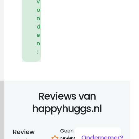
v
o
n
d
e
n
:
Reviews van
happyhuggs.nl
Geen
Review
Ondernemer?
reviews