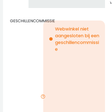
GESCHILLENCOMMISSIE
Webwinkel niet
aangesloten bij een
i
geschillencommissi
e
n
b
D
l