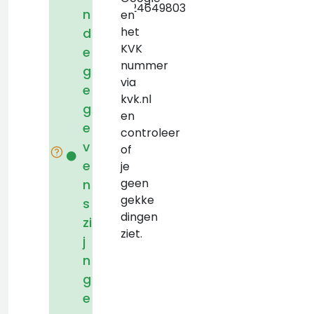
+31624649803
n
en
het
d
KVK
e
nummer
g
via
e
kvk.nl
g
en
e
controleer
v
of
e
je
geen
n
gekke
s
dingen
zi
ziet.
j
n
g
e