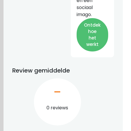
en een
sociaal
imago.
Ontdek
hoe
het
werkt
Review gemiddelde
–
0 reviews