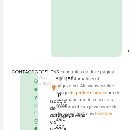
o
b
CONTACTGEGEVENS
De controles op deze pagina
DEZE
Hurksestraat
zijn geautomatiseerd
T
D
CHECK
19
uitgevoerd. Als webwinkelier
i
e
5652
kun je
dit profiel claimen
om de
p
v
AH
informatie aan te vullen, als
Google
o
Eindhoven
consument kun je webwinkels
de
l
KVK:
die je niet vertrouwt
melden
.
adresgegevens
81628080
g
via
Telefoon:
e
Google