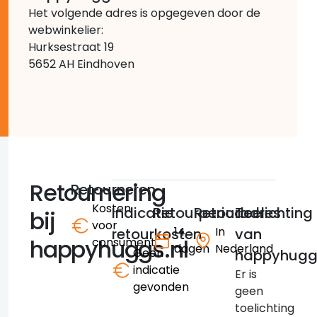
Het volgende adres is opgegeven door de
webwinkelier:
Hurksestraat 19
5652 AH Eindhoven
Retournering
Retourneren
Kosten
Indicatie
Retourperiode
Retouradres
Toelichting
bij
voor
14
In
retourkosten
van
happyhuggs.nl
consument
dagen
Nederland
Geen
happyhuggs
indicatie
Er is
gevonden
geen
toelichting