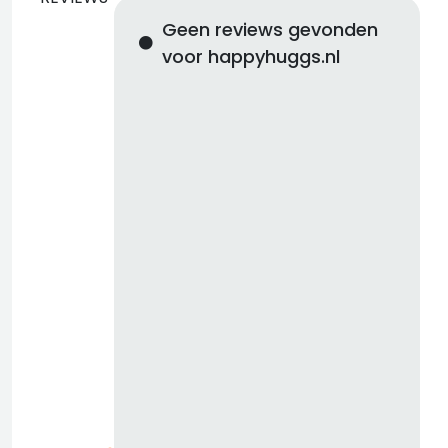
Geen reviews gevonden
voor happyhuggs.nl
d
b
z