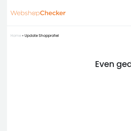
Home
»
Update Shopprofiel
Even ged