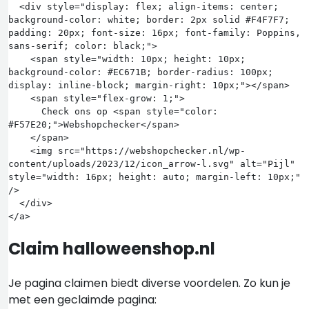
  <div style="display: flex; align-items: center; 
background-color: white; border: 2px solid #F4F7F7; 
padding: 20px; font-size: 16px; font-family: Poppins, 
sans-serif; color: black;">

    <span style="width: 10px; height: 10px; 
background-color: #EC671B; border-radius: 100px; 
display: inline-block; margin-right: 10px;"></span>

    <span style="flex-grow: 1;">

      Check ons op <span style="color: 
#F57E20;">Webshopchecker</span>

    </span>

    <img src="https://webshopchecker.nl/wp-
content/uploads/2023/12/icon_arrow-l.svg" alt="Pijl" 
style="width: 16px; height: auto; margin-left: 10px;" 
/>

  </div>

Claim halloweenshop.nl
Je pagina claimen biedt diverse voordelen. Zo kun je
met een geclaimde pagina: