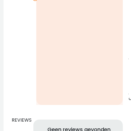
i
j
b
j
REVIEWS
Geen reviews gevonden