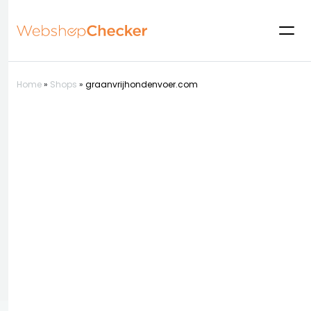
Home
»
Shops
»
graanvrijhondenvoer.com