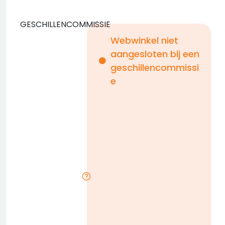
GESCHILLENCOMMISSIE
Webwinkel niet
aangesloten bij een
i
geschillencommissi
e
n
b
D
l