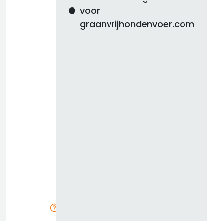
voor
graanvrijhondenvoer.com
d
b
z
k