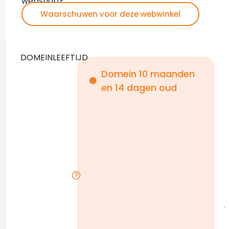
webshop?
Waarschuwen voor deze webwinkel
DOMEINLEEFTIJD
Domein 10 maanden
en 14 dagen oud
i
i
r
j