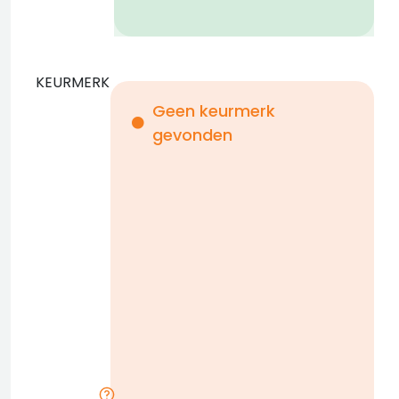
KEURMERK
Geen keurmerk
gevonden
i
n
b
D
w
n