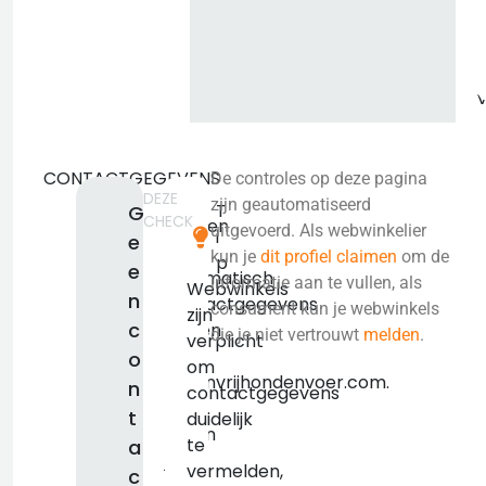
CONTACTGEGEVENS
De controles op deze pagina
DEZE
We
zijn geautomatiseerd
T
G
CHECK
konden
uitgevoerd. Als webwinkelier
i
e
niet
kun je
dit profiel claimen
om de
p
e
automatisch
informatie aan te vullen, als
Webwinkels
n
contactgegevens
consument kun je webwinkels
zijn
c
vinden
die je niet vertrouwt
melden
.
verplicht
voor
o
om
graanvrijhondenvoer.com.
n
contactgegevens
We
t
duidelijk
raden
te
a
je
vermelden,
c