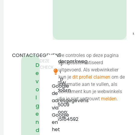
o
b
CONTACTGEGEVENS
De controles op deze pagina
DEZE
Hoenderparkweg
zijn geautomatiseerd
T
D
CHECK
88
uitgevoerd. Als webwinkelier
i
e
C
kun je
dit profiel claimen
om de
p
v
7335GW
informatie aan te vullen, als
Google
o
Apeldoorn
consument kun je webwinkels
de
l
KVK:
die je niet vertrouwt
melden
.
adresgegevens
08025009
g
via
Telefoon:
e
Google
+31655164592
n
en
het
d