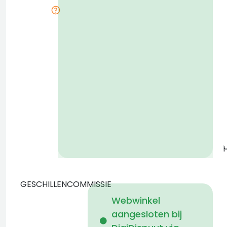
d
p
k
z
v
GESCHILLENCOMMISSIE
Webwinkel
aangesloten bij
b