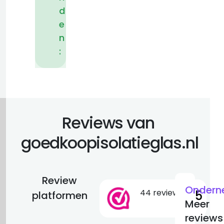
d
e
n
:
Reviews van
goedkoopisolatieglas.nl
Review
Ondern
44 reviews
9.5
platformen
Meer
reviews