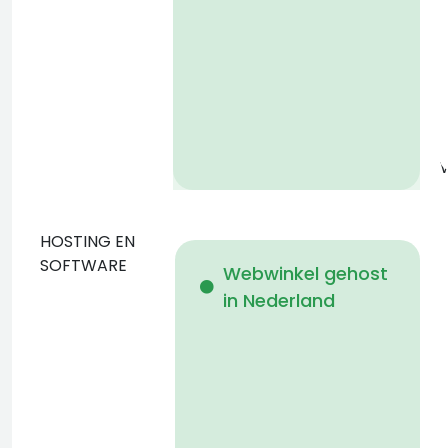
a
v
HOSTING EN
D
SOFTWARE
Webwinkel gehost
in Nederland
b