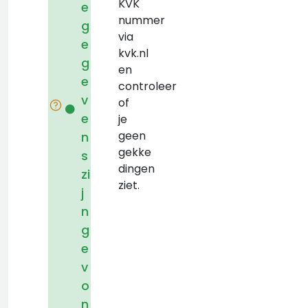
KVK
e
nummer
g
via
e
kvk.nl
g
en
e
controleer
v
of
e
je
geen
n
gekke
s
dingen
zi
ziet.
j
n
g
e
v
o
n