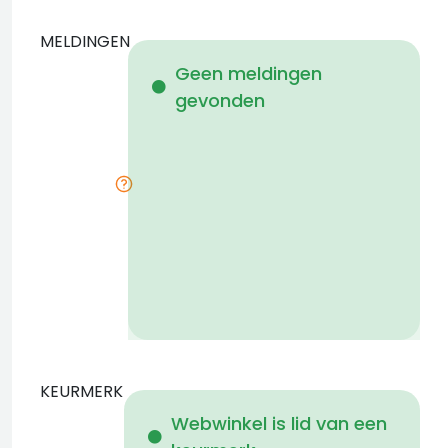
MELDINGEN
W
Geen meldingen
gevonden
i
KEURMERK
Webwinkel is lid van een