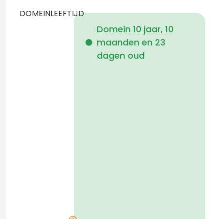
DOMEINLEEFTIJD
Domein 10 jaar, 10
maanden en 23
i
dagen oud
1
a
t
D