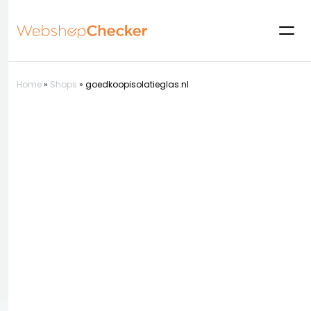
Home
»
Shops
»
goedkoopisolatieglas.nl