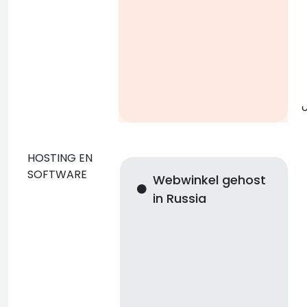
g
o
HOSTING EN
SOFTWARE
Webwinkel gehost
in Russia
n
i