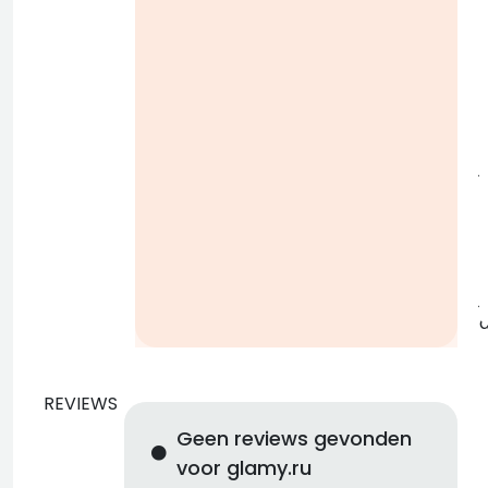
i
j
b
j
REVIEWS
Geen reviews gevonden
voor glamy.ru