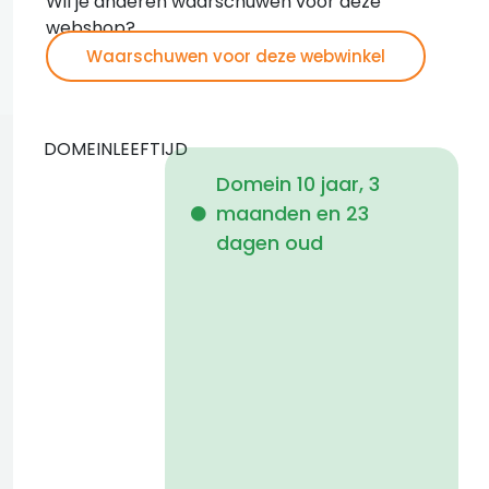
Wil je anderen waarschuwen voor deze
webshop?
Waarschuwen voor deze webwinkel
DOMEINLEEFTIJD
Domein 10 jaar, 3
maanden en 23
i
dagen oud
1
a
a