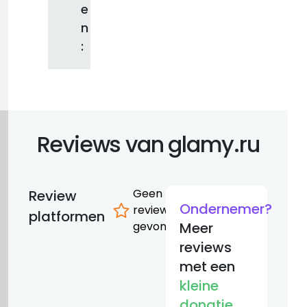
e
n
:
Reviews van glamy.ru
Geen
Review
Ondernemer?
reviews
platformen
gevonden
Meer
reviews
met een
kleine
donatie