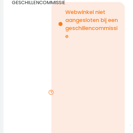
GESCHILLENCOMMISSIE
Webwinkel niet
aangesloten bij een
i
geschillencommissi
e
n
b
D
l
j