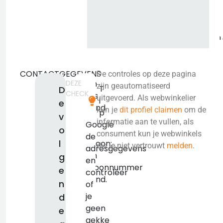
CONTACTGEGEVENS
De controles op deze pagina
DEZE
Geen
zijn geautomatiseerd
T
D
CHECK
adres
uitgevoerd. Als webwinkelier
i
e
bekend.
kun je
dit profiel claimen
om de
p
v
KVK:
informatie aan te vullen, als
Google
o
false
consument kun je webwinkels
de
l
Telefoon:
die je niet vertrouwt
melden
.
adresgegevens
Geen
g
en
telefoonnummer
e
controleer
bekend.
n
of
je
d
geen
e
gekke