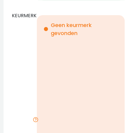
KEURMERK
Geen keurmerk
gevonden
i
n
b
D
w
n