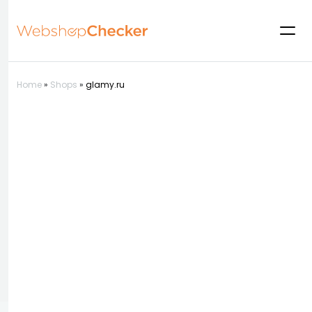
Home
»
Shops
»
glamy.ru