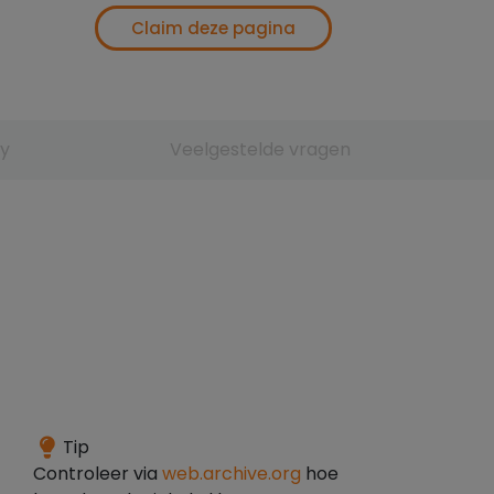
Claim deze pagina
y
Veelgestelde vragen
Het
Tip
domein
Controleer via
web.archive.org
hoe
is