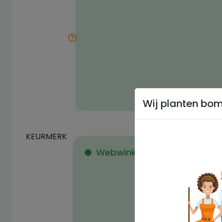
Wij planten bo
KEURMERK
Webwinkel is lid van een ke