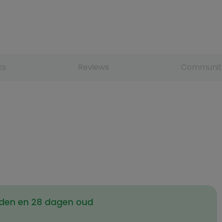
ks
Reviews
Communit
nden en 28 dagen oud