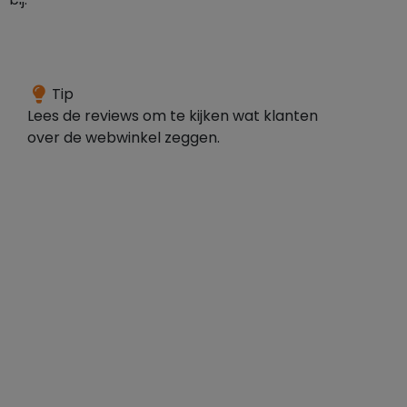
De
Tip
webwinkel
Lees de reviews om te kijken wat klanten
heeft
over de webwinkel zeggen.
een
goed
gemiddelde
over
584
reviews,
dit
duidt
op
overwegende
positieve
klanten.