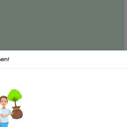
men!
urmerk