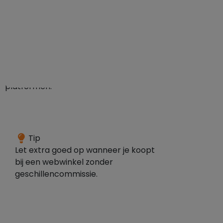
De
reviews
zijn
verzameld
via
de
volgende
platformen:
Per
Tip
14
Let extra goed op wanneer je koopt
oktober
bij een webwinkel zonder
2025
geschillencommissie.
is
het
Webshop
Keurmerk