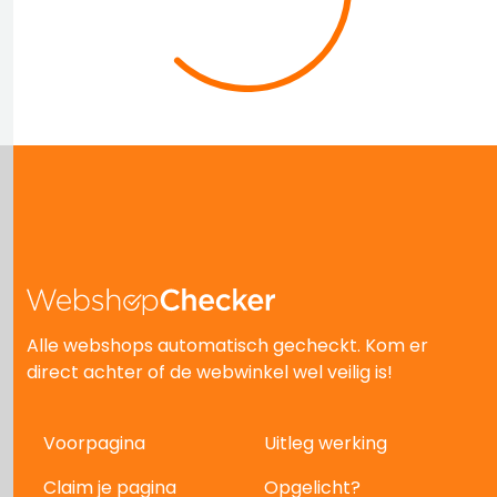
Alle webshops automatisch gecheckt. Kom er
direct achter of de webwinkel wel veilig is!
Voorpagina
Uitleg werking
Claim je pagina
Opgelicht?