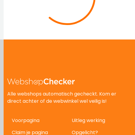
Alle webshops automatisch gecheckt. Kom er
direct achter of de webwinkel wel veilig is!
Voorpagina
Uitleg werking
Claim je pagina
Opgelicht?