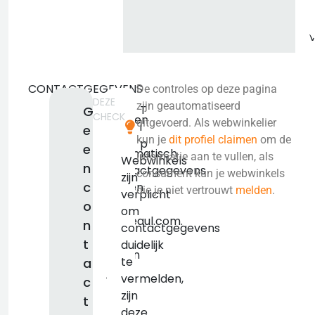
CONTACTGEGEVENS
De controles op deze pagina
DEZE
We
zijn geautomatiseerd
T
G
CHECK
konden
uitgevoerd. Als webwinkelier
i
e
niet
kun je
dit profiel claimen
om de
p
e
automatisch
informatie aan te vullen, als
Webwinkels
n
contactgegevens
consument kun je webwinkels
zijn
c
vinden
die je niet vertrouwt
melden
.
verplicht
voor
o
om
futbeaul.com.
n
contactgegevens
We
t
duidelijk
raden
te
a
je
vermelden,
c
aan
zijn
t
om
deze