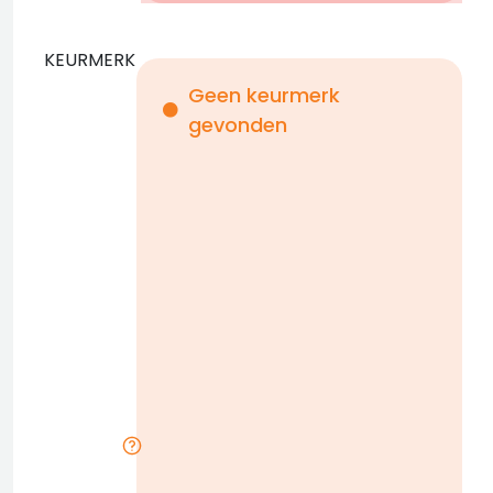
KEURMERK
Geen keurmerk
gevonden
i
n
b
D
w
n