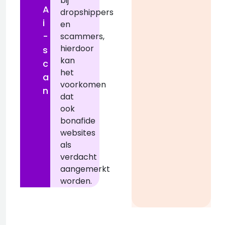
bij
A
dropshippers
i
en
-
scammers,
hierdoor
s
kan
c
het
a
voorkomen
n
dat
ook
bonafide
websites
als
verdacht
aangemerkt
worden.