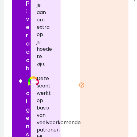
p
je
:
aan
v
om
e
extra
op
r
je
d
hoede
r
a
te
c
zijn.
h
t
Deze
v
scant
o
werkt
op
l
basis
g
van
e
veelvoorkomende
n
patronen
s