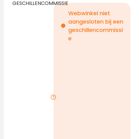
GESCHILLENCOMMISSIE
Webwinkel niet
aangesloten bij een
i
geschillencommissi
e
n
b
D
l
j