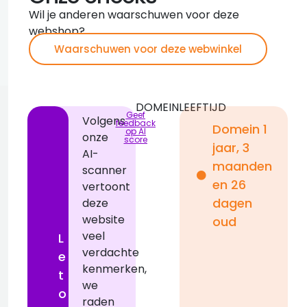
Wil je anderen waarschuwen voor deze
webshop?
Waarschuwen voor deze webwinkel
DOMEINLEEFTIJD
Geef
Volgens
feedback
Domein 1
op AI
onze
score
jaar, 3
AI-
i
maanden
scanner
en 26
vertoont
dagen
deze
1
website
a
oud
veel
L
verdachte
e
kenmerken,
i
t
we
r
o
raden
j