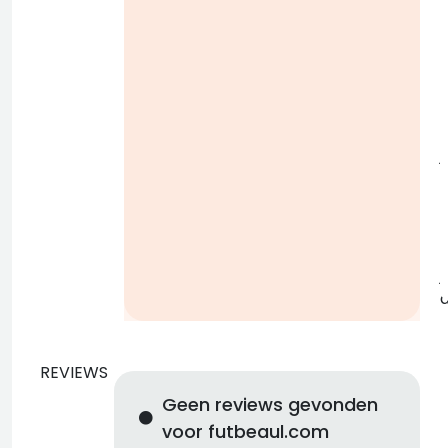
i
j
b
j
REVIEWS
Geen reviews gevonden
voor futbeaul.com