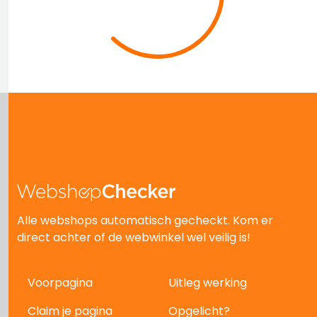
Alle webshops automatisch gecheckt. Kom er
direct achter of de webwinkel wel veilig is!
Voorpagina
Uitleg werking
Claim je pagina
Opgelicht?