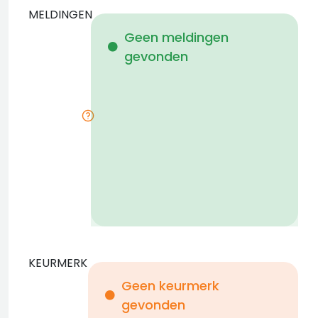
MELDINGEN
W
Geen meldingen
gevonden
i
KEURMERK
Geen keurmerk
gevonden
i