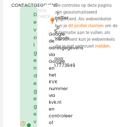
CONTACTGEGEVENS
De controles op deze pagina
DEZE
3308
zijn geautomatiseerd
T
D
CHECK
Mitthoeffer
uitgevoerd. Als webwinkelier
i
e
Rd
kun je
dit profiel claimen
om de
p
v
46235
informatie aan te vullen, als
Google
o
Indianapolis
consument kun je webwinkels
de
l
KVK:
die je niet vertrouwt
melden
.
adresgegevens
false
g
via
Telefoon:
e
Google
+18887773949
n
en
het
d
KVK
e
nummer
g
via
e
kvk.nl
g
en
e
controleer
v
of