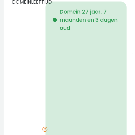
DOMEINLEEFTIJD
Domein 27 jaar, 7
maanden en 3 dagen
i
oud
j
1
a
t
D