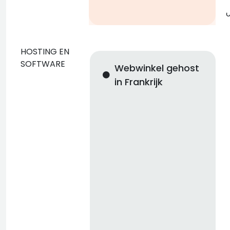
g
o
HOSTING EN
SOFTWARE
Webwinkel gehost
f
in Frankrijk
n
i
n