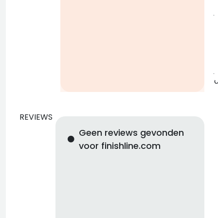
j
b
j
REVIEWS
Geen reviews gevonden
voor finishline.com
d