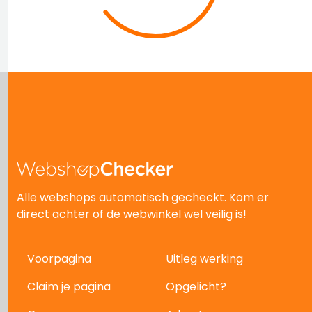
Alle webshops automatisch gecheckt. Kom er
direct achter of de webwinkel wel veilig is!
Voorpagina
Uitleg werking
Claim je pagina
Opgelicht?