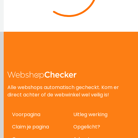
Alle webshops automatisch gecheckt. Kom er
direct achter of de webwinkel wel veilig is!
Voorpagina
Uitleg werking
Claim je pagina
Opgelicht?