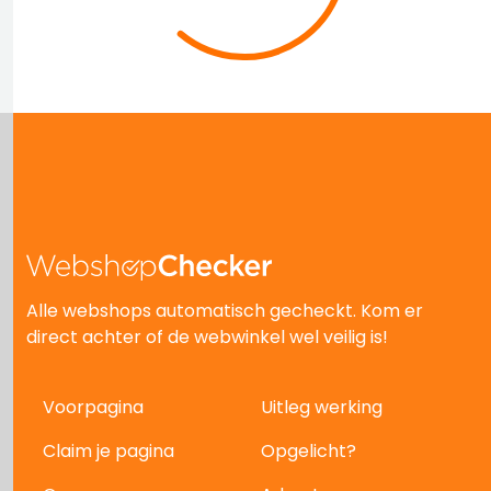
Alle webshops automatisch gecheckt. Kom er
direct achter of de webwinkel wel veilig is!
Voorpagina
Uitleg werking
Claim je pagina
Opgelicht?