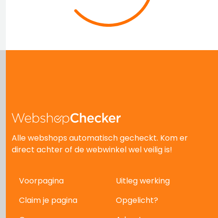
Alle webshops automatisch gecheckt. Kom er
direct achter of de webwinkel wel veilig is!
Voorpagina
Uitleg werking
Claim je pagina
Opgelicht?